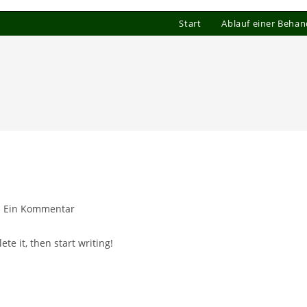
Start
Ablauf einer Beha
itrags-
Ein Kommentar
mmentare:
te it, then start writing!