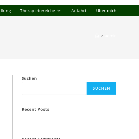
ndlung
Therapiebereiche
Anfahrt
Über mich
>
admin
Suchen
SUCHEN
Recent Posts
Hello world!