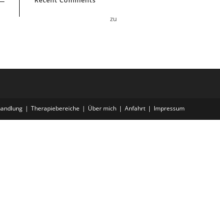
Recent Comments
A WordPress Commenter
zu
Hello world!
handlung
Therapiebereiche
Über mich
Anfahrt
Impressum