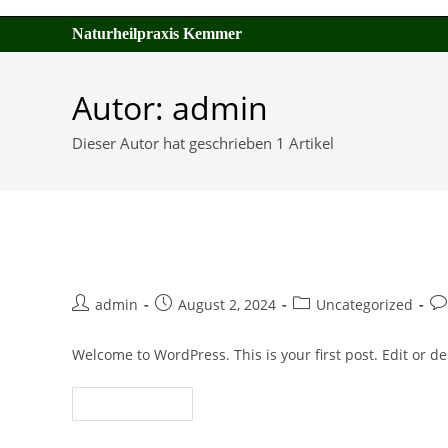
Zum
Naturheilpraxis Kemmer
Inhalt
springen
Autor:
admin
Dieser Autor hat geschrieben 1 Artikel
Hello world!
Beitrags-
Beitrag
Beitrags-
Be
admin
August 2, 2024
Uncategorized
Autor:
veröffentlicht:
Kategorie:
Ko
Welcome to WordPress. This is your first post. Edit or dele
Hello
Weiterlesen
World!